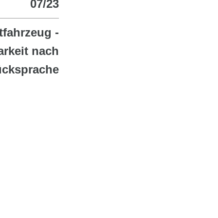
07/23
tfahrzeug -
arkeit nach
cksprache